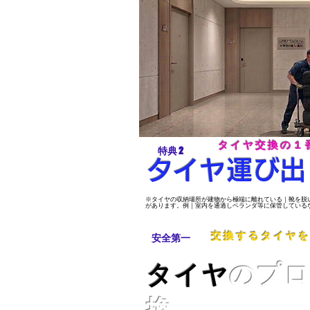
タイヤ交換の１
​特典 2
​タイヤ運び
​※タイヤの収納場所が建物から極端に離れている｜靴を
があります。例｜室内を通過しベランダ等に保管している
交換するタイヤ
​安全第一
タイヤ
のプ
換