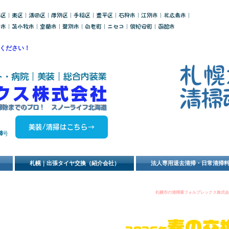
石区｜東区｜清田区｜厚別区｜手稲区｜豊平区｜石狩市｜江別市｜北広島市｜
川市｜苫小牧市｜室蘭市｜登別市｜白老町｜ニセコ｜倶知安町｜函館市
ください！
札幌
ト・病院｜美装｜総合内装業
ックス株式会社
​清掃
・掃除までのプロ！ スノーライフ北海道
美装/清掃はこちら→
8号
札幌｜出張タイヤ交換（紹介会社）
法人専用退去清掃・日常清掃
​札幌市の清掃業フォルプレックス株式
り（予定）最新装置導入予定！新たなるサー
春
の交