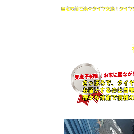
​自宅の前で楽々タイヤ交換！タイ
​今年もタイヤ交換の季節が
2026(令和8
年)受付開始！