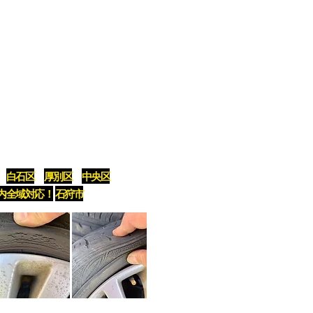
の柔らかが重要です！
ター）で安全点検実施します！
白石区
厚別区
中央区
内全域対応！
石狩市