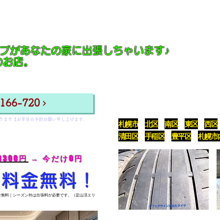
はお早めのご協力お願いいたします。
プがあなたの家に出張しちゃいます♪
のお店。
66-720
​スタッドレスタイヤは、溝の残りとゴム
​ゴムの硬さを専用の測定器（デュロメー
あります【お早目の予約お願い申し上げます。
​
札幌市
北区
南区
東区
西区
清田区
手稲
区
​
豊平区
​
札幌市
車商 第101280002280号
300
円 → 今だけ0円
張料金無料！
全無料｜シーズン外は出張料が必要です。（定山渓エリ