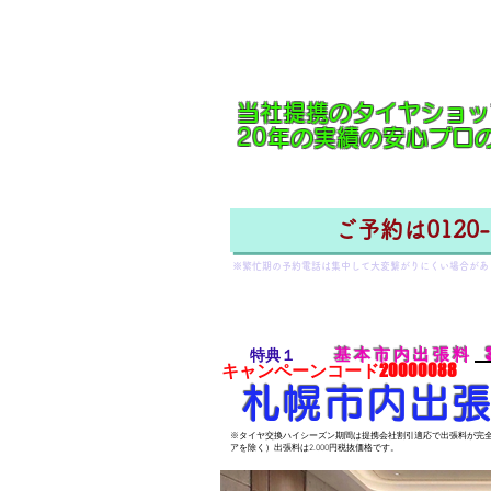
​※冬シーズン予約の際の希望日のご予約
当社提携のタイヤショッ
​20
年の実績の安心プロ
ご予約は0120-1
※​繁忙期の予約電話は集中して大変繋がりにくい場合が
​※自動車タイヤ販売整備業｜出張札幌タイヤセンター 北海道公安委員会 古物商許可 自動
基本市内出張料 3
​特典１
​キャンペーンコード20000088
​札幌市内出
​※タイヤ交換ハイシーズン期間は提携会社割引適応で出張料が完
アを除く）出張料は2.000円税抜価格です。