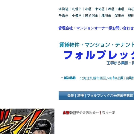
北海道｜札幌市｜北区｜中央区｜西区｜南区｜白
千歳市｜小樽市｜岩見沢市｜滝川市｜深川市｜旭
管理会社・マンションオーナー様お問い合わせ
​賃貸物件・マンション・テナン
​フォルプレ
​工事から美装
​〒063-0849 北海道札幌市西区八軒9条西5丁目5番
美装｜清掃｜フォルプレックス㈱美装事業部
出張
札幌タイヤセンター
！
ニュース
【待望！】2023年（令和5年）春シーズンよ
ビスを開始！！？