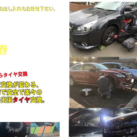
ヤの出し入れもお任せ下さい。
やってきました！
​春
ｼｰｽﾞﾝ到来！！