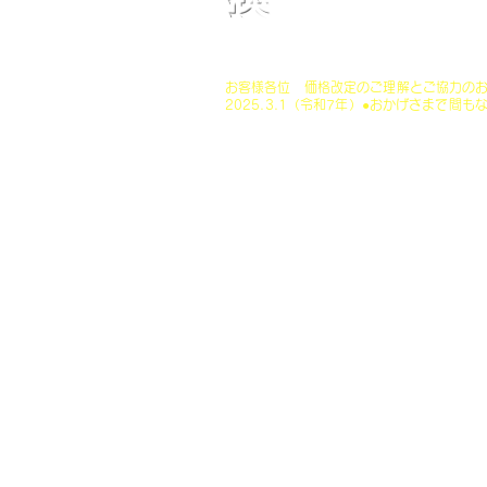
​※タイヤのプロの専門スタッフの作業で、タイヤの安全
テーション・タイヤのゴムの劣化・残り溝の状況などをプ
お客様各位 価格改定のご理解とご協力の
​2025.3.1（令和7年）●おかげさまで間も
この度、令和7年4月１日より約20年前の
突破のボランティア精神をスローガンにと
ヤショップ・出張タイヤ交換を開始し、値
限のコスト削減・最小人員での運営に努め
供の資機材老朽化・物価高騰・燃料費高騰
為のコスト増など...また創業者の約20年
時代錯誤の長時間労働で実施してますが、
やはり加齢による肉体的な衰え等による最大
のか期間中の人員の確保の困難及び雇用者の労
を確保しながらの受注数でのカバーでの低
力・努力・体力で働いて、働いて、働いて
ビス提供維持が未来的に困難な状況が予想
は、今後の安心・安全・楽々なサービス継
え、現時点では、以下の通りに改定させて
合わせた、値上げも実施の必要があります
は、実施していきますので何卒、ご理解と
げます。