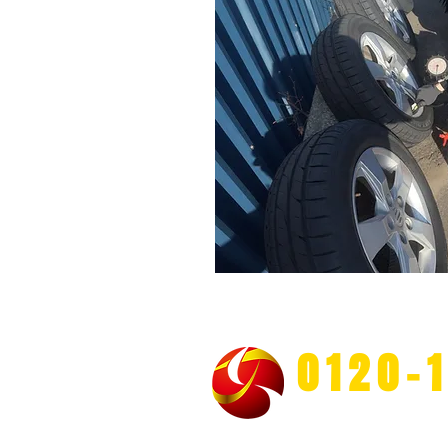
​出張タイヤ交換予
0120-