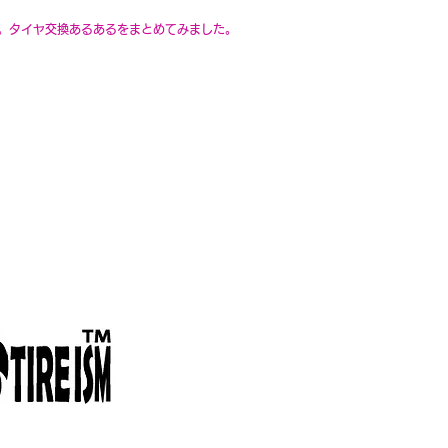
。​タイヤ交換あるあるをまとめてみました。
の待ち時間が長い。
大変。
交換に行くのが大変。
が毎年大変。
出来ない。
ずかしい。
門業者では
ないので安全面で不安。