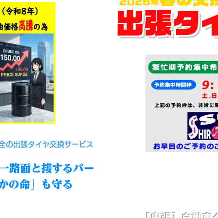
2026年
出張タ
安全の出張タイヤ交換サービス
一路面と接するパー
かの命」も守る
​【出張】自動車