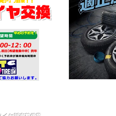
ｼｰｽﾞﾝ到来！！
イヤ交換
タイヤ販売整備業