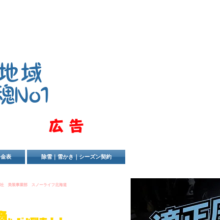
地域
魂No1
​広告
料金表
除雪｜雪かき｜シーズン契約
会社
美装事業部 スノーライフ北海道
換