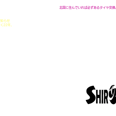
北国に住んでいれば必ずあるタイヤ交換
点検もおまかせ！空気圧の点検からタイヤのロー
ロのスタッフがしっかり点検致します。
お知らせ
●タイヤ交換で店舗に行ったが店舗内で
なく22年。
●仕事が忙しくてタイヤ交換に行くのが
創業当初から運営できるのか？の限界
ともに、札幌を中心に出張専門タイ
●複数台車を持っていて１台毎にタイヤ
上げは数回実施していましたが、極
●トランクルームからタイヤの運び出し
て参りましたが、長年のサービス提
・最低賃金の上昇・サービス向上の
●体の調子が悪くてタイヤを運び出しが
という期間のシーズン期間基本無休の
​●子供がいて長時間、店舗で待つのはむ
昔から変わらない時間なのですが、
受注数の減少等..及び時代の流れな
​●出張サービスを頼んだ事があるが、専
働環境の問題など...安全・安心
価格で提供するなど。異次元級の気
維持していた、現状の価格でのサー
されている状況です。つきまして
続及び後継スタッフの育成等も踏ま
いただきます。今後は現行の時代に
が、いままで通りの最大の企業努力
ご協力の程、よろしくお願い申し上