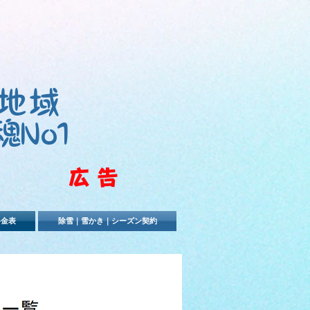
地域
魂No1
​広告
料金表
除雪｜雪かき｜シーズン契約