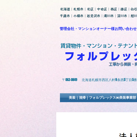
北海道｜札幌市｜北区｜中央区｜西区｜南区｜白
千歳市｜小樽市｜岩見沢市｜滝川市｜深川市｜旭
管理会社・マンションオーナー様お問い合わせ
​賃貸物件・マンション・テナン
​フォルプレ
​工事から美装
​〒063-0849 北海道札幌市西区八軒9条西5丁目5番
美装｜清掃｜フォルプレックス㈱美装事業部