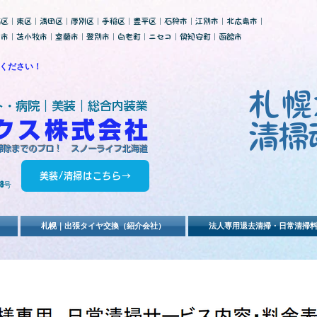
石区｜東区｜清田区｜厚別区｜手稲区｜豊平区｜石狩市｜江別市｜北広島市｜
川市｜苫小牧市｜室蘭市｜登別市｜白老町｜ニセコ｜倶知安町｜函館市
ください！
札幌
ト・病院｜美装｜総合内装業
ックス株式会社
​清掃
・掃除までのプロ！ スノーライフ北海道
美装/清掃はこちら→
8号
札幌｜出張タイヤ交換（紹介会社）
法人専用退去清掃・日常清掃