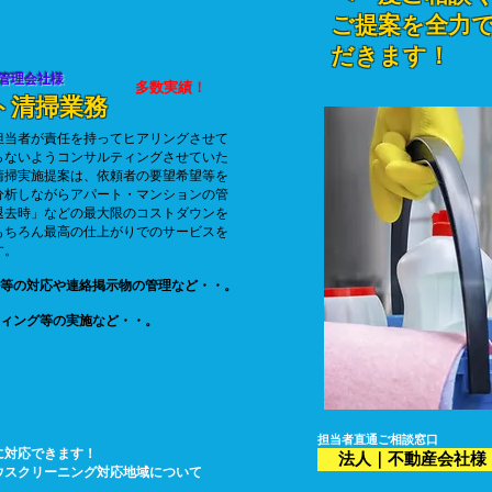
ご提案を全力
だきます！
管理会社様
​多数実績！
ト清掃業務
担当者が責任を持ってヒアリングさせて
らないようコンサルティングさせていた
清掃実施提案は、依頼者の要望希望
等を
分析しながらアパート・マンションの管
退去時」などの最大限のコストダウン
​を
もちろん最高の仕上がりでのサービスを
す。
等の対応や連絡掲示物の管理など・・。
ィング等の実施など・・。
​担当者直通ご相談窓口
に対応できます！
法人｜不動産会社様｜相
ウスクリーニング
​対応地域について