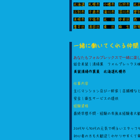
北海道
札幌市
小樽市
石狩市
北
江別市
​
千歳市
滝川市
深川市
登
美唄市
夕張市
北 区
中央区
西
豊平区
清田区
東 区
​
麻 生
新
​一緒に働いてくれる仲
あなたもフォルプレックスで一緒に楽
総合美装｜清掃業 フォルプレックス
美装清掃作業員 北海道札幌市
仕事内容
主にマンション及び一軒家｜店舗棟な
安全｜衛生サービスの提供
経験資格
最終学歴不問・経験の有無未経験者大
20代から30代の元気で明るいスタッ
初心者の方も大歓迎！わかりやすく丁