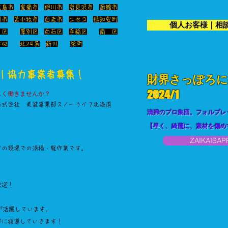
広島市
室蘭市
旭川市
岩見沢市
函館市
別市
苫小牧市
白老市
ニセコ
倶知安町
個人お客様｜相談・
 区
厚別区
白石区
手稲区
南 区
​
琴似
北24条
新川
栄町
間｜協力事業者募集！
​財界さっぽろ
​2024/1
しく働きませんか？
株式会社 美装事業部スノーライフ北海道
清掃のプロ集団。フォルプレッ
【早く、綺麗に、素材を傷め
ZAIKAIS
どの現場での清掃・軽作業です。
歓迎！
フが活躍しています。
寧に指導していきます！