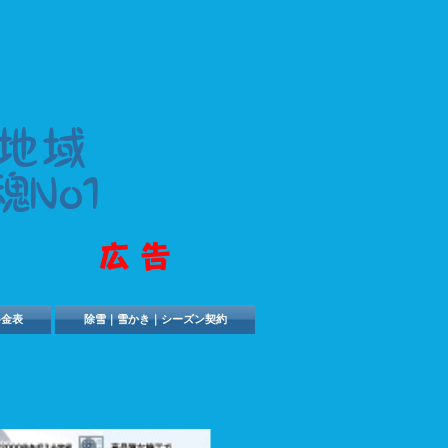
地域
魂No1
​広告
料金表
除雪｜雪かき｜シーズン契約