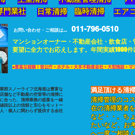
掃
空室清掃
不動産管理清掃
ハ
専門業社
臨時清掃
日常清掃
エアコ
011-796-0510
​お問い合わせ・ご相談は...
​マンションオーナー・不動産会社・飲食店・
要望に全力でお応えします。年間実績1000件
​●豊富な経験！官公庁・ホテル・大手不動産会社・大型施設・マ
満足頂ける清
業部スノーライフ北海道は豊富な
店舗など不動産の空室等の清掃に
清掃管理のコ
に合った、清掃業務の提案を一緒
値段以上の信頼と安心をモットー
在の清掃業者
人・個人に関わらず提供する会社
など・・。ち
たいなど、お
へ一度ご相談