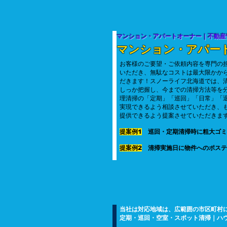
マンション・アパートオーナー｜不動産
​マンション・アパー
​お客様のご要望・ご依頼内容を専門の
いただき、無駄な
コストは最大限かか
だきます！スノーライフ北海道
では、
しっか把握し、今までの清掃方法等を
理清掃の「定期」「巡回」「日常」「
実現できるよう相談させていただき、
提供できるよう提案させていただきま
提案例1
巡回・定期清掃時に粗大ゴミ
提案例2
清掃実施日に物件へのポステ
​当社は対応地域は、広範囲の市区町村
​定期・巡回・空室・スポット清掃｜ハ