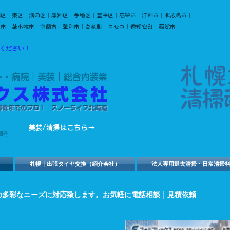
石区｜東区｜清田区｜厚別区｜手稲区｜豊平区｜石狩市｜江別市｜北広島市｜
川市｜苫小牧市｜室蘭市｜登別市｜白老町｜ニセコ｜倶知安町｜函館市
ください！
札幌
ト・病院｜美装｜総合内装業
ックス株式会社
​清掃
・掃除までのプロ！ スノーライフ北海道
美装/清掃はこちら→
8号
札幌｜出張タイヤ交換（紹介会社）
法人専用退去清掃・日常清掃
の多彩なニーズに対応致します。お気軽に電話相談｜見積依頼