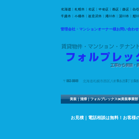
北海道｜札幌市｜北区｜中央区｜西区｜南区｜白
千歳市｜小樽市｜岩見沢市｜滝川市｜深川市｜旭
管理会社・マンションオーナー様お問い合わせ
​賃貸物件・マンション・テナン
​フォルプレ
​工事から美装
​〒063-0849 北海道札幌市西区八軒9条西5丁目5番
美装｜清掃｜フォルプレックス㈱美装事業部
お見積｜電話相談は無料！お客様