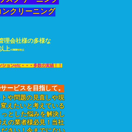
ウスクリーニング
ンクリーニング​
管理会社様の多様な
以上
※2020年時点
ンションetc・・・多数の実績！！
掃サービスを目指して
。
ストや問題の見直しや現
を変えたいと考えている
ょっとした悩みを解決し
考えの業者様必見！当社
ください！今までにない